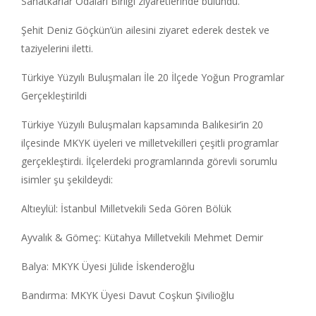
Sanatkarlar Odaları Birliği ziyaretlerinde bulundu.
Şehit Deniz Göçkün’ün ailesini ziyaret ederek destek ve
taziyelerini iletti.
Türkiye Yüzyılı Buluşmaları İle 20 İlçede Yoğun Programlar
Gerçekleştirildi
Türkiye Yüzyılı Buluşmaları kapsamında Balıkesir’in 20
ilçesinde MKYK üyeleri ve milletvekilleri çeşitli programlar
gerçekleştirdi. İlçelerdeki programlarında görevli sorumlu
isimler şu şekildeydi:
Altıeylül: İstanbul Milletvekili Seda Gören Bölük
Ayvalık & Gömeç: Kütahya Milletvekili Mehmet Demir
Balya: MKYK Üyesi Jülide İskenderoğlu
Bandırma: MKYK Üyesi Davut Coşkun Şivilioğlu