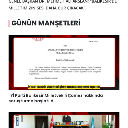
GENEL BAŞKAN DR. MEHMET ALİ ARSLAN: “BALIKESİR’DE
MİLLETİMİZİN SESİ DAHA GÜR ÇIKACAK”
GÜNÜN MANŞETLERI
İYİ Parti Balıkesir Milletvekili Çömez hakkında
soruşturma başlatıldı