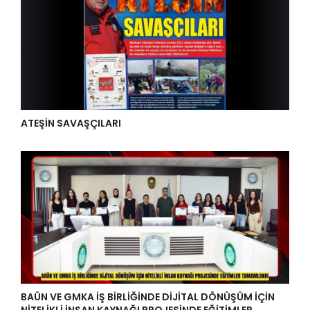
ATEŞİN SAVAŞÇILARI
BAÜN VE GMKA İŞ BİRLİĞİNDE DİJİTAL DÖNÜŞÜM İÇİN
NİTELİKLİ İNSAN KAYNAĞI PROJESİNDE EĞİTİMLER