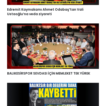
Edremit Kaymakamı Ahmet Odabaş’tan Vali
Ustaoğlu’na veda ziyareti
BALIKESİRSPOR SEVDASI İÇİN MEMLEKET TEK YÜREK