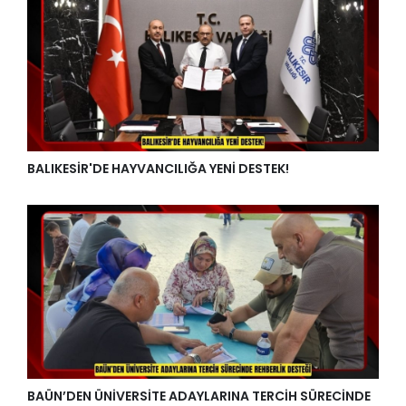
BALIKESİR'DE HAYVANCILIĞA YENİ DESTEK!
BAÜN’DEN ÜNİVERSİTE ADAYLARINA TERCİH SÜRECİNDE