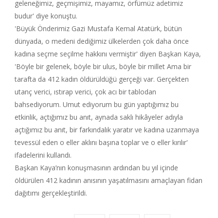
geleneğimiz, geçmişimiz, mayamız, örfümüz adetimiz
budur' diye konuştu.
'Büyük Önderimiz Gazi Mustafa Kemal Atatürk, bütün
dünyada, o medeni dediğimiz ülkelerden çok daha önce
kadına seçme seçilme hakkını vermiştir' diyen Başkan Kaya,
'Böyle bir gelenek, böyle bir ulus, böyle bir millet Ama bir
tarafta da 412 kadın öldürüldüğü gerçeği var. Gerçekten
utanç verici, ıstırap verici, çok acı bir tablodan
bahsediyorum. Umut ediyorum bu gün yaptığımız bu
etkinlik, açtığımız bu anıt, aynada saklı hikâyeler adıyla
açtığımız bu anıt, bir farkındalık yaratır ve kadına uzanmaya
tevessül eden o eller aklını başına toplar ve o eller kırılır'
ifadelerini kullandı.
Başkan Kaya’nın konuşmasının ardından bu yıl içinde
öldürülen 412 kadının anısının yaşatılmasını amaçlayan fidan
dağıtımı gerçekleştirildi.