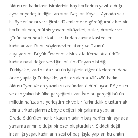
öldürülen kadınların isimlerinin baş harflerinin yazılı olduğu
aynalar yerleştirildiğini anlatan Başkan Kaya, ' ‘Aynada saklı
hikâyeler’ adını verdiğimiz düzenlemede gördüğümüz her bir
harfin altında, müthiş yaşam hikâyeleri, acılar, dramlar ve
günün sonunda bir katil tarafından canına kastedilen
kadınlar var. Bunu söylemekten utanç ve üzüntü
duyuyorum. Büyük Önderimiz Mustafa Kemal Atatürk’ün
kadına nasıl değer verdiğini bütün dünyanın bildiği
Türkiye’de, kadına dair bütün iyi işlerin diğer ülkelerden daha
önce yapıldığı Türkiye’de, yılda ortalama 400-450 kadın
öldürülüyor. Ve en yakınları tarafından öldürülüyor. Böyle acı
ve can yakıcı bir ülke gerçeğimiz var. İşte bu gerçeği bütün
milletin hafızasına yerleştirmek ve bir farkındalık oluşturmak
adına arkadaşlarımız böyle değerli bir çalışma yaptılar.
Orada öldürülen her bir kadının adının baş harflerinin aynada
yansımalarının olduğu bir eser oluşturdular. ‘Şiddeti değil
insanlığı yaşat kadınların sesi ol’ başlığıyla yapılan bu anıtın