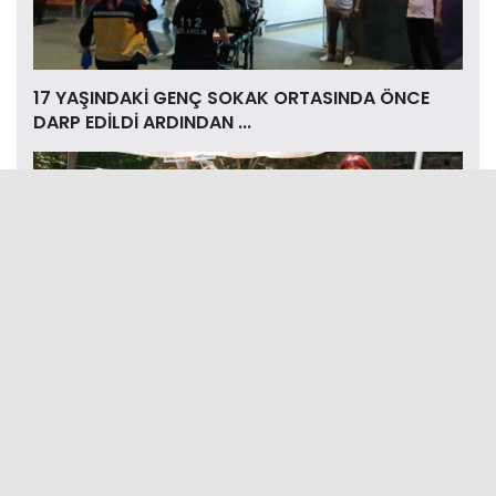
17 YAŞINDAKİ GENÇ SOKAK ORTASINDA ÖNCE
DARP EDİLDİ ARDINDAN ...
ÜRETİCİ KADINLAR AYVALIK’TA BULUŞTU