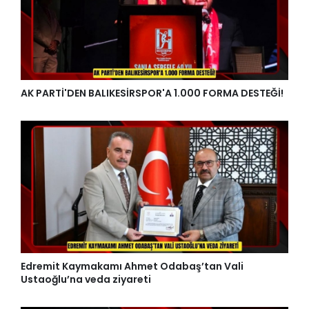
AK PARTİ'DEN BALIKESİRSPOR'A 1.000 FORMA DESTEĞİ!
Edremit Kaymakamı Ahmet Odabaş’tan Vali
Ustaoğlu’na veda ziyareti