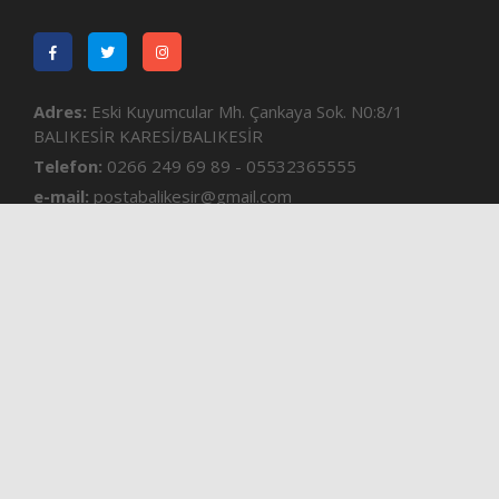
Adres:
Eski Kuyumcular Mh. Çankaya Sok. N0:8/1
BALIKESİR KARESİ/BALIKESİR
Telefon:
0266 249 69 89 - 05532365555
e-mail:
postabalikesir@gmail.com
Kurumsal
Gizlilik Sözleşmesi
Künye
İletisim