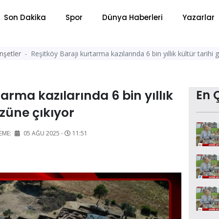
Son Dakika
Spor
Dünya Haberleri
Yazarlar
şetler
Reşitköy Barajı kurtarma kazılarında 6 bin yıllık kültür tarihi
arma kazılarında 6 bin yıllık
En 
üzüne çıkıyor
EME:
05 AĞU 2025 -
11:51