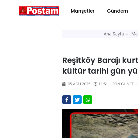
Manşetler
Gündem
Ana Sayfa
Man
Reşitköy Barajı kurt
kültür tarihi gün y
05 AĞU 2025 -
11:51
SON GÜNCELL