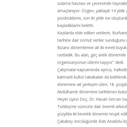
sulama havzası ve çevresinde taşınabili
amaçlanıyor. Özgen, yaklaşık 14 yıldır
yürüttüklerini, son iki yıldır ise oluştu
başladıklarını belirtti.
Kazılarda elde edilen verilerin, Burha
tarihine dair somut veriler sunduğun
Bizans dönemlerine ait iki evreli büyük b
rastladık. Bu alan, geç antik dönemde
organizasyonun izlerini taşıyor" dedi.
Çalışmalar kapsamında ayrıca, Kalko
katmanlı kültür tabakaları da belirle
dönemine ait yerleşim izleri, 18. yüzyıl
Abdülhamit dönemine tarihlenen bulunt
Heyet üyesi Doç. Dr. Hasan Sercan Sağ
Türkleşme sürecine dair önemli arkeoloj
yüzyılda iki kesintili dönemin tespit ed
Çakabey öncülüğünde Batı Anadolu kıyıla