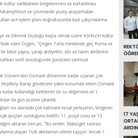
r kültür varlıklarının belgelenmesi ve kurtarılması
 Adramytteion ve çevresinde yüzey araştırmaları
rdukları acil eylem planı doğrultusunda kazı çalışmalarına
niye ve Edremit Düzlüğü başta olmak üzere Körfez'in kültür
u ifade eden Özgen, "Çingen Tarla mevkiinde geç Roma ve
REKT
ir kilise yapısı, şarap atölyeleri, silo ve tarım aletlerine
ÖĞREN
 ruhban sınıfı öncülüğünde yürütülen tarımsal
litik Dönem'den Osmanlı dönemine kadar uzanan çok
ndi. Reşitköy Barajı gövdesine yakın konumda erken Osmanlı
a kadar kullanıldığı belirlenen bir su değirmeni ve 1.
ular da gün yüzüne çıkarıldı.
lam ise alandaki çok katmanlı kırsal yerleşimin, bölgenin
17 YA
ik ipuçları sunduğunu belirtti. 11. yüzyıl sonu ve 13.
ORTAS
ildiğini aktaran Sercan, "Bu veriler, Malazgirt sonrası
ARDIN
rına ulaşan Türk akınlarının izlerini taşıyor. Ancak 1.