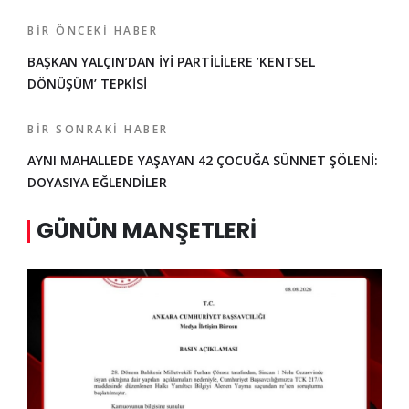
BIR ÖNCEKI HABER
BAŞKAN YALÇIN’DAN İYİ PARTİLİLERE ’KENTSEL
DÖNÜŞÜM’ TEPKİSİ
BIR SONRAKI HABER
AYNI MAHALLEDE YAŞAYAN 42 ÇOCUĞA SÜNNET ŞÖLENİ:
DOYASIYA EĞLENDİLER
GÜNÜN MANŞETLERI