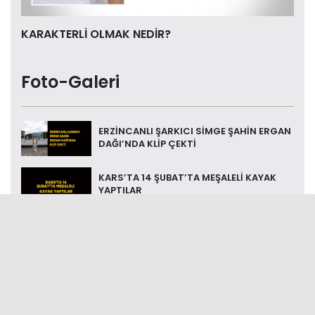
KARAKTERLİ OLMAK NEDİR?
Foto-Galeri
ERZİNCANLI ŞARKICI SİMGE ŞAHİN ERGAN
DAĞI’NDA KLİP ÇEKTİ
KARS’TA 14 ŞUBAT’TA MEŞALELİ KAYAK
YAPTILAR
ESKİ MENAJERİNDEN İBRAHİM TATLISES’E
‘TEHDİT’ İDDİASIYLA SUÇ ...
TÜRKİYE’NİN SAĞLIK SİSTEMİNİ ANLATTI