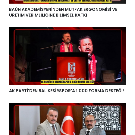
BAÜN AKADEMİSYENİNDEN MUTFAK ERGONOMİSİ VE
ÜRETİM VERİMLİLİĞİNE BİLİMSEL KATKI
AK PARTİ'DEN BALIKESİRSPOR'A 1.000 FORMA DESTEĞİ!