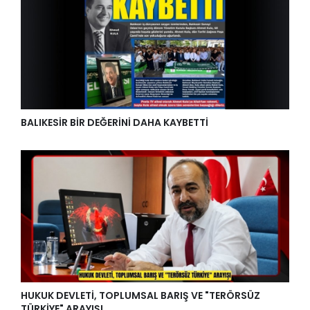
BALIKESİR BİR DEĞERİNİ DAHA KAYBETTİ
HUKUK DEVLETİ, TOPLUMSAL BARIŞ VE "TERÖRSÜZ
TÜRKİYE" ARAYIŞI