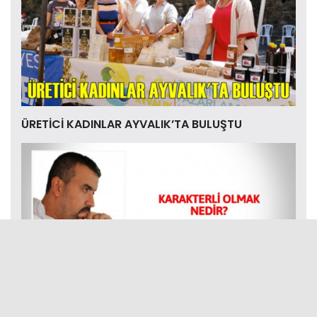
ÜRETİCİ KADINLAR AYVALIK’TA BULUŞTU
KARAKTERLİ OLMAK NEDİR?