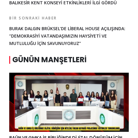
BALIKESİR KENT KONSEYİ ETKİNLİKLERİ İLGİ GÖRDÜ
BIR SONRAKI HABER
BURAK DALGIN BRÜKSEL’DE LİBERAL HOUSE AÇILIŞINDA:
“DEMOKRASİYİ VATANDAŞIMIZIN HAYSİYETİ VE
MUTLULUĞU İÇİN SAVUNUYORUZ”
GÜNÜN MANŞETLERI
BAÜN VE GMKA İŞ BİRLİĞİNDE DİJİTAL DÖNÜŞÜM İÇİN