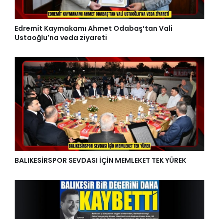
Edremit Kaymakamı Ahmet Odabaş’tan Vali
Ustaoğlu’na veda ziyareti
BALIKESİRSPOR SEVDASI İÇİN MEMLEKET TEK YÜREK