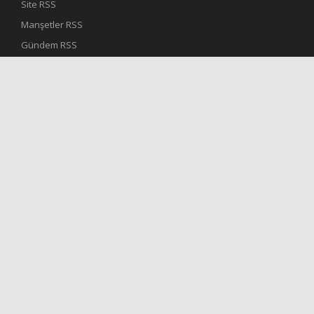
Site RSS
Manşetler RSS
Gündem RSS
Son Dakika RSS
Spor RSS
Dünya Haberleri RSS
RESMİ İLANLAR RSS
Yazarlar RSS
Video Haber RSS
Sür Manşetler RSS
Foto-Galeri RSS
Ekonomi RSS
Politika RSS
Sağlık RSS