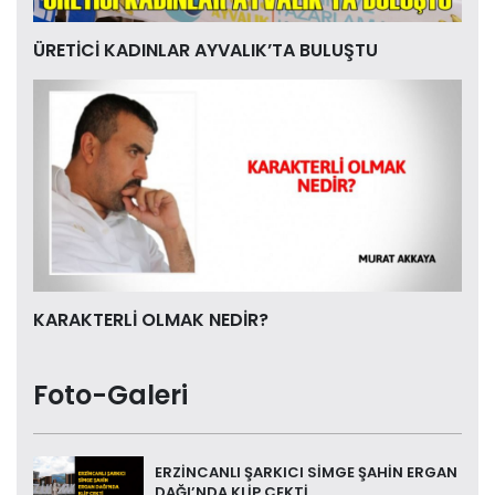
ÜRETİCİ KADINLAR AYVALIK’TA BULUŞTU
KARAKTERLİ OLMAK NEDİR?
Foto-Galeri
ERZİNCANLI ŞARKICI SİMGE ŞAHİN ERGAN
DAĞI’NDA KLİP ÇEKTİ