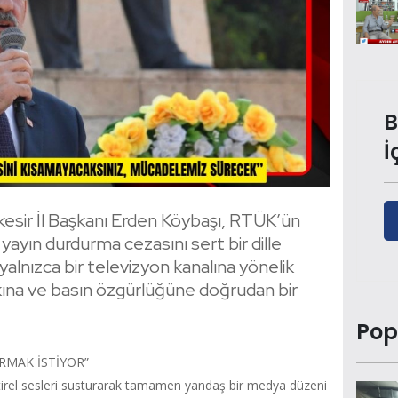
B
İ
kesir İl Başkanı Erden Köybaşı, RTÜK’ün
yayın durdurma cezasını sert bir dille
 yalnızca bir televizyon kanalına yönelik
kkına ve basın özgürlüğüne doğrudan bir
Pop
RMAK İSTİYOR”
ştirel sesleri susturarak tamamen yandaş bir medya düzeni