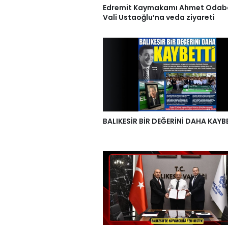
Edremit Kaymakamı Ahmet Odab
Vali Ustaoğlu’na veda ziyareti
BALIKESİR BİR DEĞERİNİ DAHA KAYB