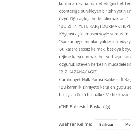
kurma amacına hizmet ettiğini belirten 
otoriterliğe sürükleyen bir zihniyetin
özgürlüğü açıkça hedef alınmaktadır” if
“BU ZİHNİYETE KARŞI DURMAK HEPİ
Köybaşı açıklamasını şöyle sürdürdü:
“Sansür uygulamaları yalnızca medyayı 
Bu karara sessiz kalmak, baskıya boyu
rejime karşı durmak, her yurttaşın sor
özgürlük isteyen herkesin mücadelesidi
“BİZ KAZANACAĞIZ”
Cumhuriyet Halk Partisi Balıkesir İl B
“Bu karanlık zihniyete karşı en güçlü
haklıyız, çünkü biz halkız. Ve biz kazan
(CHP Balıkesir İl Başkanlığı)
Anahtar Kelime:
Balıkesir
Me