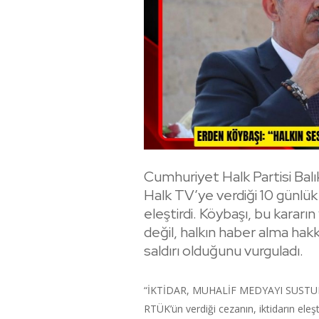
Cumhuriyet Halk Partisi Balı
Halk TV’ye verdiği 10 günlük 
eleştirdi. Köybaşı, bu kararın
değil, halkın haber alma ha
saldırı olduğunu vurguladı.
“İKTİDAR, MUHALİF MEDYAYI SUSTU
RTÜK’ün verdiği cezanın, iktidarın ele