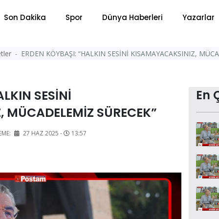
Son Dakika
Spor
Dünya Haberleri
Yazarlar
tler
ERDEN KÖYBAŞI: “HALKIN SESİNİ KISAMAYACAKSINIZ, MÜC
LKIN SESİNİ
En 
, MÜCADELEMİZ SÜRECEK”
EME:
27 HAZ 2025 -
13:57