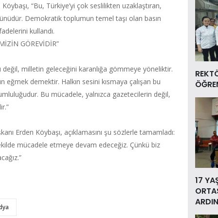
Köybaşı, “Bu, Türkiye’yi çok seslilikten uzaklaştıran,
 ürünüdür. Demokratik toplumun temel taşı olan basın
adelerini kullandı.
MİZİN GÖREVİDİR”
değil, milletin geleceğini karanlığa gömmeye yöneliktir.
REKT
n eğmek demektir. Halkın sesini kısmaya çalışan bu
ÖĞREN
umluluğudur. Bu mücadele, yalnızca gazetecilerin değil,
r.”
aşkanı Erden Köybaşı, açıklamasını şu sözlerle tamamladı:
 şekilde mücadele etmeye devam edeceğiz. Çünkü biz
acağız.”
17 YA
ORTAS
ARDIN
dya