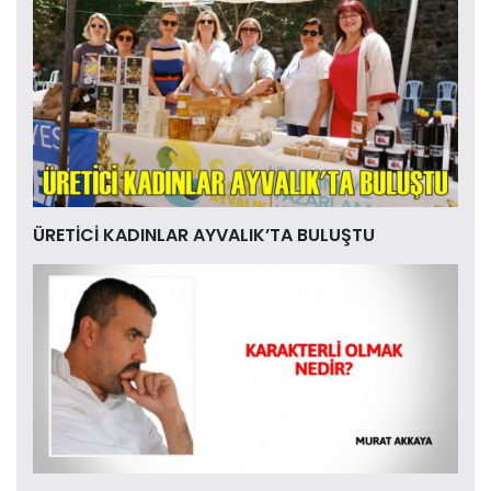
ÜRETİCİ KADINLAR AYVALIK’TA BULUŞTU