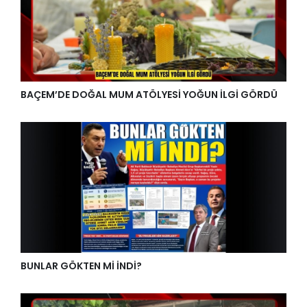
BAÇEM’DE DOĞAL MUM ATÖLYESİ YOĞUN İLGİ GÖRDÜ
BUNLAR GÖKTEN Mİ İNDİ?