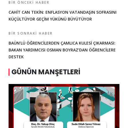
BIR ÖNCEKI HABER
CAHİT CAN TEKİN: ENFLASYON VATANDAŞIN SOFRASINI
KÜÇÜLTÜYOR GEÇİM YÜKÜNÜ BÜYÜTÜYOR
BIR SONRAKI HABER
BAÜN’LÜ ÖĞRENCİLERDEN ÇAMLICA KULESİ ÇIKARMASI:
BAKAN YARDIMCISI OSMAN BOYRAZ’DAN ÖĞRENCİLERE
DESTEK
GÜNÜN MANŞETLERI