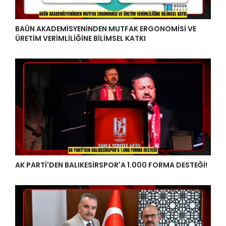
BAÜN AKADEMİSYENİNDEN MUTFAK ERGONOMİSİ VE
ÜRETİM VERİMLİLİĞİNE BİLİMSEL KATKI
AK PARTİ'DEN BALIKESİRSPOR'A 1.000 FORMA DESTEĞİ!