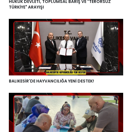
HUKUK DEVLETİ, TOPLUMSAL BARIŞ VE "TERÖRSÜZ
TÜRKİYE" ARAYIŞI
BALIKESİR'DE HAYVANCILIĞA YENİ DESTEK!