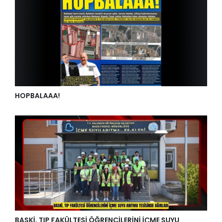
HOPBALAAA!
BASKİ, TIP FAKÜLTESİ ÖĞRENCİLERİNİ İÇME SUYU