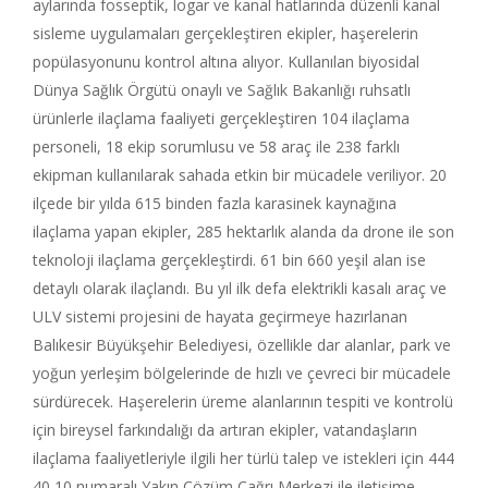
aylarında fosseptik, logar ve kanal hatlarında düzenli kanal
sisleme uygulamaları gerçekleştiren ekipler, haşerelerin
popülasyonunu kontrol altına alıyor. Kullanılan biyosidal
Dünya Sağlık Örgütü onaylı ve Sağlık Bakanlığı ruhsatlı
ürünlerle ilaçlama faaliyeti gerçekleştiren 104 ilaçlama
personeli, 18 ekip sorumlusu ve 58 araç ile 238 farklı
ekipman kullanılarak sahada etkin bir mücadele veriliyor. 20
ilçede bir yılda 615 binden fazla karasinek kaynağına
ilaçlama yapan ekipler, 285 hektarlık alanda da drone ile son
teknoloji ilaçlama gerçekleştirdi. 61 bin 660 yeşil alan ise
detaylı olarak ilaçlandı. Bu yıl ilk defa elektrikli kasalı araç ve
ULV sistemi projesini de hayata geçirmeye hazırlanan
Balıkesir Büyükşehir Belediyesi, özellikle dar alanlar, park ve
yoğun yerleşim bölgelerinde de hızlı ve çevreci bir mücadele
sürdürecek. Haşerelerin üreme alanlarının tespiti ve kontrolü
için bireysel farkındalığı da artıran ekipler, vatandaşların
ilaçlama faaliyetleriyle ilgili her türlü talep ve istekleri için 444
40 10 numaralı Yakın Çözüm Çağrı Merkezi ile iletişime