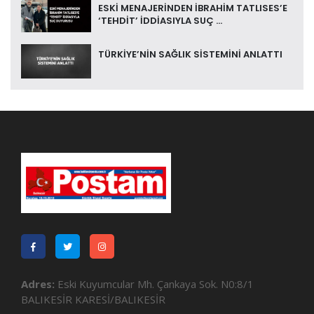
ESKİ MENAJERİNDEN İBRAHİM TATLISES’E
‘TEHDİT’ İDDİASIYLA SUÇ ...
TÜRKİYE’NİN SAĞLIK SİSTEMİNİ ANLATTI
Adres:
Eski Kuyumcular Mh. Çankaya Sok. N0:8/1
BALIKESİR KARESİ/BALIKESİR