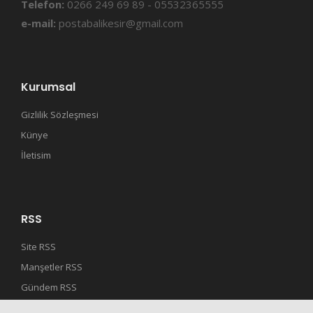
Telefon:
0266 249 69 89 - 05532365555
e-mail:
postabalikesir@gmail.com
Kurumsal
Gizlilik Sözleşmesi
Künye
İletisim
RSS
Site RSS
Manşetler RSS
Gündem RSS
Son Dakika RSS