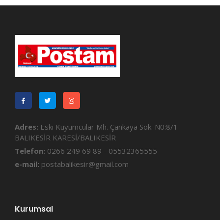
Adres:
Eski Kuyumcular Mh. Çankaya Sok. N0:8/1
BALIKESİR KARESİ/BALIKESİR
Telefon:
0266 249 69 89 - 05532365555
e-mail:
postabalikesir@gmail.com
Kurumsal