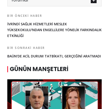
Yorumlar
BIR ÖNCEKI HABER
İVRİNDİ SAĞLIK HİZMETLERİ MESLEK
YÜKSEKOKULU’NDAN ENGELLİLERE YÖNELİK FARKINDALIK
ETKİNLİĞİ
BIR SONRAKI HABER
BAÜN’DE ACİL DURUM TATBİKATI, GERÇEĞİNİ ARATMADI
GÜNÜN MANŞETLERI