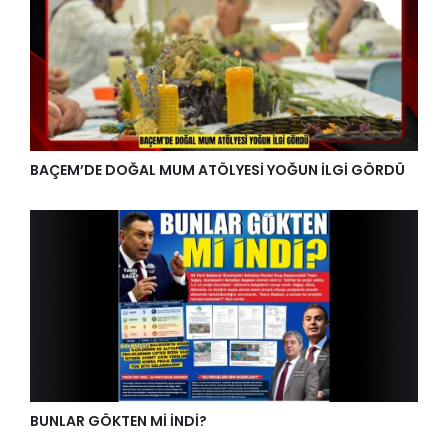
BAÇEM’DE DOĞAL MUM ATÖLYESİ YOĞUN İLGİ GÖRDÜ
BUNLAR GÖKTEN Mİ İNDİ?