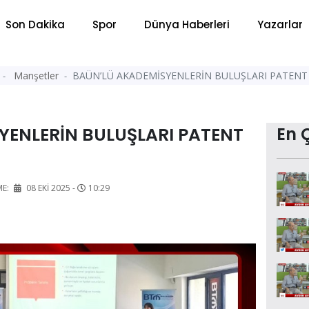
Son Dakika
Spor
Dünya Haberleri
Yazarlar
Manşetler
BAÜN’LÜ AKADEMİSYENLERİN BULUŞLARI PATEN
YENLERİN BULUŞLARI PATENT
En 
ME:
08 EKI 2025 -
10:29