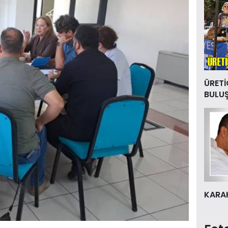
ÜRETİ
BULU
KARAK