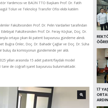
 Rektör Yardımcısı ve BAÜN TTO Başkanı Prof. Dr. Fatih
gül Tolun ve Teknoloji Transfer Ofisi ekibi katılım
 Bilimler Fakültesinden Prof. Dr. Pelin Vardarlıer tarafından
en Edebiyat Fakültesinden Prof. Dr. Feray Köçkar, Doç. Dr.
REKT
arıyla ortaya çıkan iki patent başvurusu gündeme alındı.
ÖĞREN
met Buğra Önler, Doç. Dr. Bahadır Çağlar ve Doç. Dr. Süha
n bir buluş da komisyonun gündeminde yer aldı.
 yılları arasında 15 adet patent/faydalı model
 tane de coğrafi işaret başvurusu bulunmaktadır.
17 YA
ORTAS
ARDIN