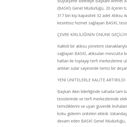
Büyükşehir Belediye Başkanı Ahmet Ak
(BASKİ) Genel Müdürlüğü, 20 ilçenin tü
317 bin kişi kapasiteli 32 adet Atıksu 
kesintisiz hizmet sağlayan BASKİ, tes
ÇEVRE KİRLİLİĞİNİN ÖNÜNE GEÇİLİ
Kaliteli bir atıksu yönetimi olanaklarıy
sağlayan BASKİ, atıksuları mevcutta 
hatları ile toplayıp terfi merkezlerine ul
arıtılan sular sayesinde temiz bir deşarj
YENİ ÜNİTELERLE KALİTE ARTIRILDI
Başkan Akın liderliğinde sahada tam k
tesislerinde ve terfi merkezlerinde ele
temizliklerini ve uyarı güvenlik levhal
koku giderim üniteleri ekledi. Vatandaşl
devam eden BASKİ Genel Müdürlüğü, Ba