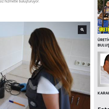
isiz hizmetle buluşturuyor.
ÜRETİ
BULU
KARAK