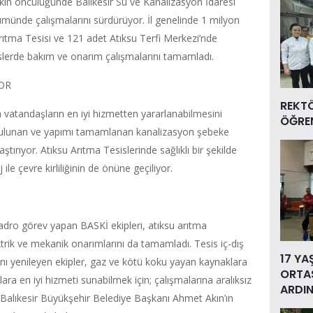
ın öncülüğünde Balıkesir Su ve Kanalizasyon İdaresi
münde çalışmalarını sürdürüyor. İl genelinde 1 milyon
Arıtma Tesisi ve 121 adet Atıksu Terfi Merkezi’nde
islerde bakım ve onarım çalışmalarını tamamladı.
YOR
REKT
la vatandaşların en iyi hizmetten yararlanabilmesini
ÖĞREN
bulunan ve yapımı tamamlanan kanalizasyon şebeke
aştırıyor. Atıksu Arıtma Tesislerinde sağlıklı bir şekilde
 ile çevre kirliliğinin de önüne geçiliyor.
adro görev yapan BASKİ ekipleri, atıksu arıtma
ktrik ve mekanik onarımlarını da tamamladı. Tesis iç-dış
17 YA
arını yenileyen ekipler, gaz ve kötü koku yayan kaynaklara
ORTAS
ara en iyi hizmeti sunabilmek için; çalışmalarına aralıksız
ARDIN
lıkesir Büyükşehir Belediye Başkanı Ahmet Akın’ın