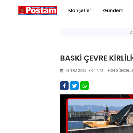
Manşetler
Gündem
A
BASKİ ÇEVRE KİRLİ
03 TEM 2025 -
14:48
SON GÜNCELL