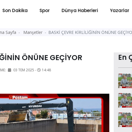
Son Dakika
Spor
Dünya Haberleri
Yazarlar
na Sayfa
Manşetler
BASKİ ÇEVRE KİRLİLİĞİNİN ÖNÜNE GEÇİY
LİĞİNİN ÖNÜNE GEÇİYOR
En 
EME:
03 TEM 2025 -
14:48