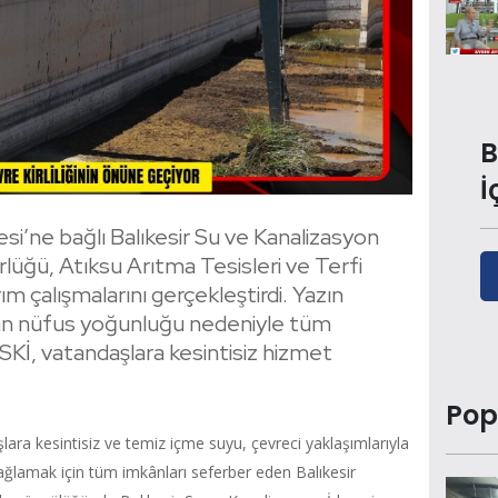
B
İ
esi’ne bağlı Balıkesir Su ve Kanalizasyon
lüğü, Atıksu Arıtma Tesisleri ve Terfi
m çalışmalarını gerçekleştirdi. Yazın
artan nüfus yoğunluğu nedeniyle tüm
SKİ, vatandaşlara kesintisiz hizmet
Pop
şlara kesintisiz ve temiz içme suyu, çevreci yaklaşımlarıyla
 sağlamak için tüm imkânları seferber eden Balıkesir