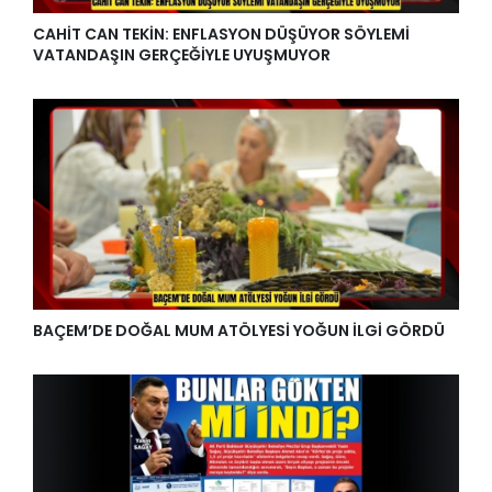
CAHİT CAN TEKİN: ENFLASYON DÜŞÜYOR SÖYLEMİ
VATANDAŞIN GERÇEĞİYLE UYUŞMUYOR
BAÇEM’DE DOĞAL MUM ATÖLYESİ YOĞUN İLGİ GÖRDÜ