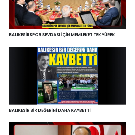
BALIKESİRSPOR SEVDASI İÇİN MEMLEKET TEK YÜREK
BALIKESİR BİR DEĞERİNİ DAHA KAYBETTİ