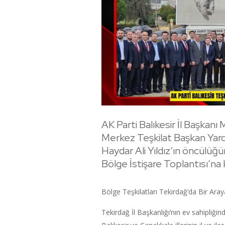
AK Parti Balıkesir İl Başkan
Merkez Teşkilat Başkan Yar
Haydar Ali Yıldız’ın öncülü
Bölge İstişare Toplantısı’na k
Bölge Teşkilatları Tekirdağ’da Bir Aray
Tekirdağ İl Başkanlığı’nın ev sahipliğind