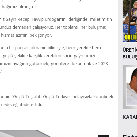
ü bağımız olmuştur.
Sayın Recep Tayyip Erdoğan’ın liderliğinde, milletimizin
ündüz demeden çalışıyoruz. Her toplantı, her buluşma;
ve hizmet azmini pekiştiriyor.
vanın bir parçası olmanın bilinciyle, hem yerelde hem
ÜRETİ
 güçlü şekilde karşılık verebilmek için gayretimizi
BULU
etimizin ayağına götürmek, gönüllere dokunmak ve 2028
.”
rının “Güçlü Teşkilat, Güçlü Türkiye” anlayışıyla koordineli
m edeceği ifade edildi.
KARAK