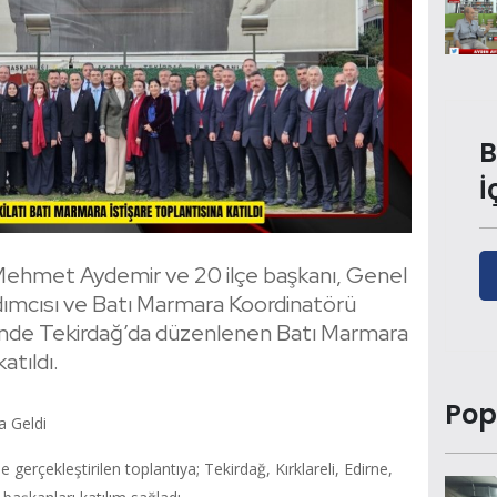
B
İ
ı Mehmet Aydemir ve 20 ilçe başkanı, Genel
dımcısı ve Batı Marmara Koordinatörü
ğünde Tekirdağ’da düzenlenen Batı Marmara
atıldı.
Pop
a Geldi
e gerçekleştirilen toplantıya; Tekirdağ, Kırklareli, Edirne,