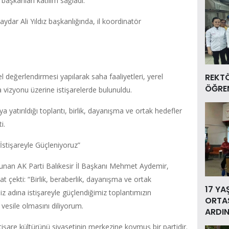
e başkanları katılım sağladı.
ydar Ali Yıldız başkanlığında, il koordinatör
l değerlendirmesi yapılarak saha faaliyetleri, yerel
REKT
ÖĞREN
 vizyonu üzerine istişarelerde bulunuldu.
 yatırıldığı toplantı, birlik, dayanışma ve ortak hedefler
i.
İstişareyle Güçleniyoruz”
unan AK Parti Balıkesir İl Başkanı Mehmet Aydemir,
t çekti: “Birlik, beraberlik, dayanışma ve ortak
17 YA
z adına istişareyle güçlendiğimiz toplantımızın
ORTAS
 vesile olmasını diliyorum.
ARDIN
işare kültürünü siyasetinin merkezine koymuş bir partidir.