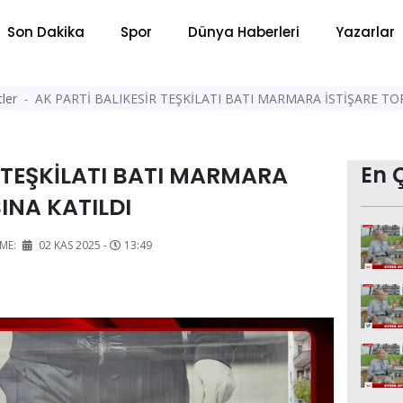
Son Dakika
Spor
Dünya Haberleri
Yazarlar
ler
AK PARTİ BALIKESİR TEŞKİLATI BATI MARMARA İSTİŞARE TO
R TEŞKİLATI BATI MARMARA
En 
INA KATILDI
ME:
02 KAS 2025 -
13:49