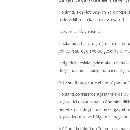
Balıkesir ve Çanakkale illerinin il ve ilç
Toplantı, Teşkilat Başkan Yardımcısı Ha
milletvekillerinin katılımlarıyla yapıldı.
İstişare ve Dayanışma
Toplantıda, teşkilat çalışmalarının gene
yönetim süreçleri ve bölgesel kalkınma
Bölgedeki teşkilat çalışmalarının masaya
doğrultusunda iş birliği ruhu içinde geçt
AK Parti İl Başkanı Mehmet Aydemir: “
Toplantı sonrasında açıklamalarda bul
teşkilat içi dayanışmanın önemine dikka
hedeflerimiz doğrultusundaki gayretimi
teşkilatlarımıza ve bölgemize hayırlara
AK Parti, kurulduğu günden bu yana ist