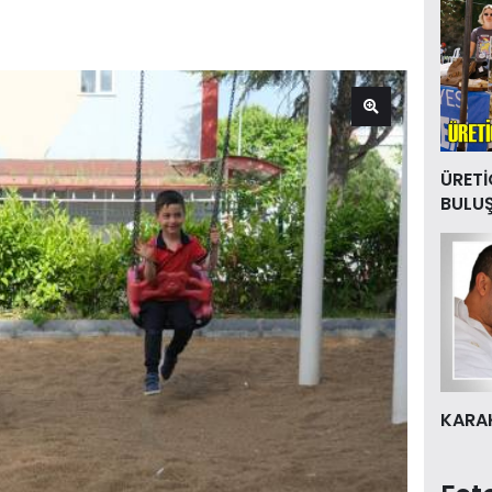
ÜRETİ
BULU
KARAK