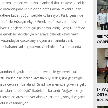
j düzenlemeleri ve sosyal alanlar dikkat çekiyor. Özellikle
le vatandaşlara şehir içinde nefes alma imkanı sunan
tlere kadar yoğun şekilde kullanılıyor. Park içerisinde
Kafe ile Hüseyin Akyüz Emekli Kafe ise vatandaşların en
liyor. Gençlerin ders çalışıp sosyalleştiği Gençlik Kafe’de
 emekliler dostlarıyla bir araya gelerek keyifli vakit
REKT
len vatandaşlar çocuklarıyla oyun alanlarında vakit
ÖĞREN
rak baharın tadını çıkarıyor. Özellikle hafta sonlarında
larından duydukları memnuniyeti dile getirerek Hakan
etti. Parkın eski haline kıyasla büyük değişim geçirdiğini
aya çekinilen bir alandı. Şimdi ise ailemizle güvenle gelip
17 YA
şam alanına dönüştü” ifadelerini kullandı. Doğayla iç içe
ORTAS
 tercihleri arasında yer alan 75. Yıl Parkı, sosyal yaşamı
ARDIN
tlilik kazandırıyor.