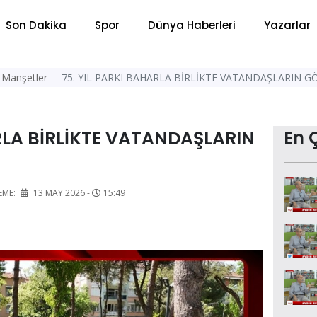
Son Dakika
Spor
Dünya Haberleri
Yazarlar
Manşetler
75. YIL PARKI BAHARLA BİRLİKTE VATANDAŞLARIN 
ARLA BİRLİKTE VATANDAŞLARIN
En 
EME:
13 MAY 2026 -
15:49