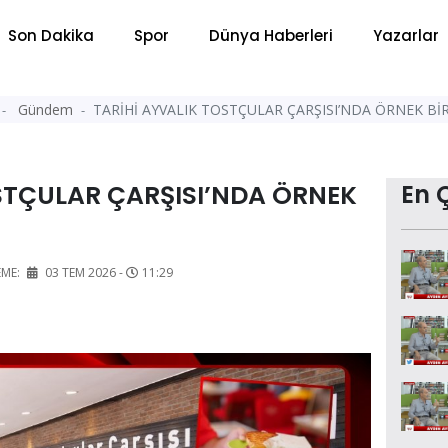
Son Dakika
Spor
Dünya Haberleri
Yazarlar
Gündem
TARİHİ AYVALIK TOSTÇULAR ÇARŞISI’NDA ÖRNEK BİR 
STÇULAR ÇARŞISI’NDA ÖRNEK
En 
EME:
03 TEM 2026 -
11:29