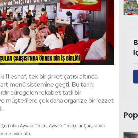
B
İ
 11 esnaf, tek bir şirket çatısı altında
art menü sistemine geçti. Bu tarihi
rdır süregelen rekabet tatlı bir
 müşterilere çok daha organize bir lezzet
ı.
Pop
değeri olan Ayvalık Tostu, Ayvalık Tostçular Çarşısı’nda
döneme adım attı.