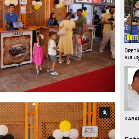
ÜRETİ
BULU
KARAK