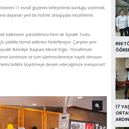
gösteren 11 esnaf güçlerini birleştirerek kurduğu sistemde,
 dayanan yeni bir hizmet anlayışıyla misafirlerini
et kalitesinin yükseltilmesi hem de Ayvalık Tostu
lü şekilde temsil edilmesi hedefleniyor. Çarşının yeni
REKT
n Ayvalık Belediye Başkanı Mesut Ergin, “Esnafımızın
ÖĞREN
imin kentimize ve tüm işletmecilerimize hayırlı olmasını
erlerini birlikte büyütmeye devam edeceğimize inanıyorum”
17 YA
ORTAS
ARDIN