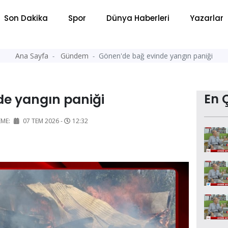
Son Dakika
Spor
Dünya Haberleri
Yazarlar
Ana Sayfa
Gündem
Gönen'de bağ evinde yangın paniği
e yangın paniği
En 
EME:
07 TEM 2026 -
12:32