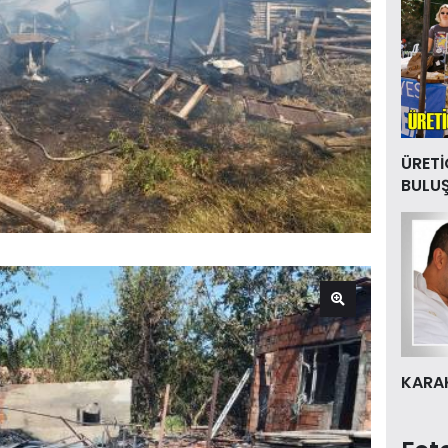
ÜRETİ
BULU
KARAK