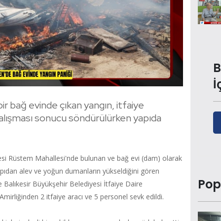
B
İ
bir bağ evinde çıkan yangın, itfaiye
k çalışması sonucu söndürülürken yapıda
çesi Rüstem Mahallesi'nde bulunan ve bağ evi (dam) olarak
apıdan alev ve yoğun dumanların yükseldiğini gören
Pop
e Balıkesir Büyükşehir Belediyesi İtfaiye Daire
mirliğinden 2 itfaiye aracı ve 5 personel sevk edildi.