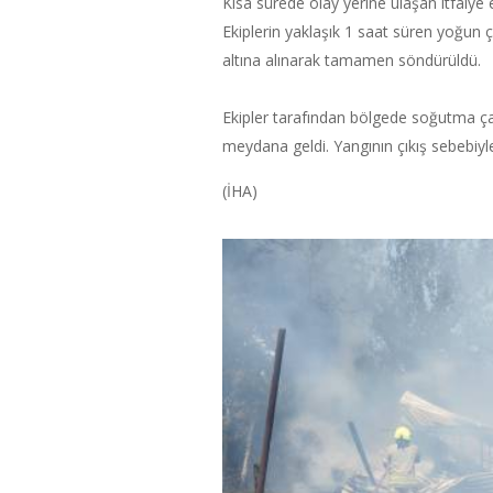
Kısa sürede olay yerine ulaşan itfaiye e
Ekiplerin yaklaşık 1 saat süren yoğun
altına alınarak tamamen söndürüldü.
Ekipler tarafından bölgede soğutma ç
meydana geldi. Yangının çıkış sebebiyle i
(İHA)