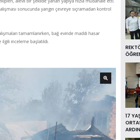
kipleri, alevli bir şekilde yanan yapıya hızla müdahale etti.
 çalışması sonucunda yangın çevreye sıçramadan kontrol
alışmaları tamamlanırken, bağ evinde maddi hasar
lgili inceleme başlatıldı.
REKT
ÖĞREN
17 YA
ORTAS
ARDIN