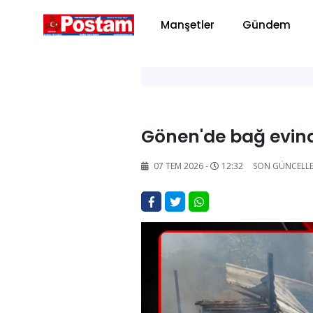
Manşetler
Gündem
Gönen'de bağ evind
07 TEM 2026 -
12:32
SON GÜNCELL