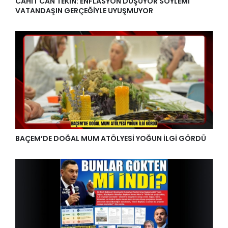
CAHİT CAN TEKİN: ENFLASYON DÜŞÜYOR SÖYLEMİ
VATANDAŞIN GERÇEĞİYLE UYUŞMUYOR
BAÇEM’DE DOĞAL MUM ATÖLYESİ YOĞUN İLGİ GÖRDÜ