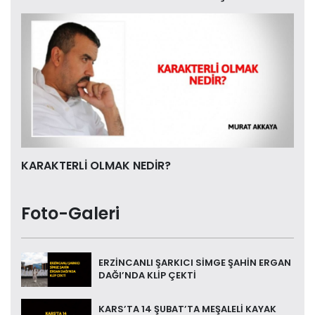
KARAKTERLİ OLMAK NEDİR?
Foto-Galeri
ERZİNCANLI ŞARKICI SİMGE ŞAHİN ERGAN
DAĞI’NDA KLİP ÇEKTİ
KARS’TA 14 ŞUBAT’TA MEŞALELİ KAYAK