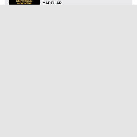
YAPTILAR
ESKİ MENAJERİNDEN İBRAHİM TATLISES’E
‘TEHDİT’ İDDİASIYLA SUÇ ...
TÜRKİYE’NİN SAĞLIK SİSTEMİNİ ANLATTI