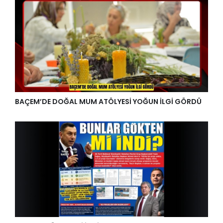
BAÇEM’DE DOĞAL MUM ATÖLYESİ YOĞUN İLGİ GÖRDÜ