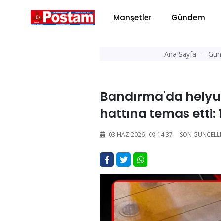
Manşetler
Gündem
Ana Sayfa
Gü
Bandırma'da helyum
hattına temas etti: 
03 HAZ 2026 -
14:37
SON GÜNCELL