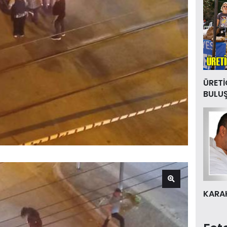
ÜRETİ
BULU
KARAK