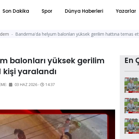
Son Dakika
Spor
Dünya Haberleri
Yazarlar
ndem
Bandırma'da helyum balonları yüksek gerilim hattına temas etti
 balonları yüksek gerilim
En 
1 kişi yaralandı
EME:
03 HAZ 2026 -
14:37