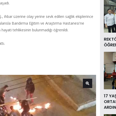
aşadı.
., ihbar üzerine olay yerine sevk edilen sağlık ekiplerince
ulansla Bandırma Eğitim ve Araştırma Hastanesi'ne
nın hayati tehlikesinin bulunmadığı öğrenildi.
REKT
ttı.
ÖĞREN
17 YA
ORTAS
ARDIN