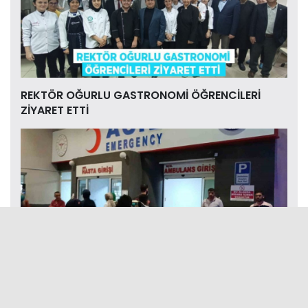
REKTÖR OĞURLU GASTRONOMİ ÖĞRENCİLERİ
ZİYARET ETTİ
17 YAŞINDAKİ GENÇ SOKAK ORTASINDA ÖNCE
DARP EDİLDİ ARDINDAN ...