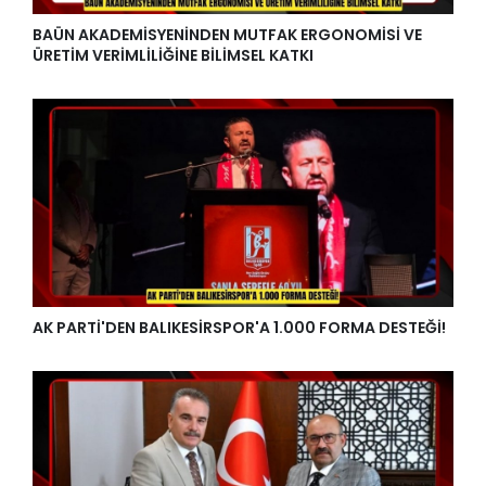
BAÜN AKADEMİSYENİNDEN MUTFAK ERGONOMİSİ VE
ÜRETİM VERİMLİLİĞİNE BİLİMSEL KATKI
AK PARTİ'DEN BALIKESİRSPOR'A 1.000 FORMA DESTEĞİ!