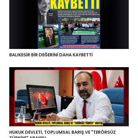
BALIKESİR BİR DEĞERİNİ DAHA KAYBETTİ
HUKUK DEVLETİ, TOPLUMSAL BARIŞ VE "TERÖRSÜZ
TÜRKİYE" ARAYIŞI