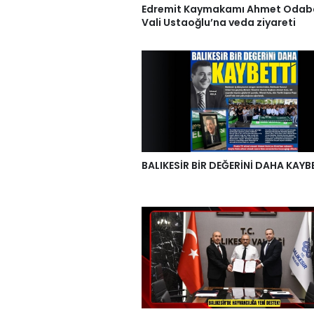
Edremit Kaymakamı Ahmet Odab
Vali Ustaoğlu’na veda ziyareti
BALIKESİR BİR DEĞERİNİ DAHA KAYB