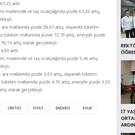
67,25 arttı
eri; madencilik ve taş ocakçılığında yüzde 67,20 artış,
kleşti.
i; ara mallarında yüzde 58,67 artış, dayanıklı tüketim
ız tüketim mallarında yüzde 72,70 artış, enerjide yüzde
76,14 artış olarak gerçekleşti.
REKT
4,69 arttı
ÖĞREN
eri; madencilik ve taş ocakçılığında yüzde 5,46 artış,
leşti.
i; ara mallarında yüzde 5,03 artış, dayanıklı tüketim
z tüketim mallarında yüzde 4,76 artış, enerjide yüzde 3,55
tış olarak gerçekleşti.
ÜRETİCİ
FİYAT
ENDEKSİ
AYLIK
17 YA
ORTAS
ARDIN