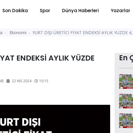
Son Dakika
Spor
Dünya Haberleri
Yazarlar
fa
Ekonomi
YURT DIŞI ÜRETİCİ FİYAT ENDEKSİ AYLIK YÜZDE 4,
FİYAT ENDEKSİ AYLIK YÜZDE
En 
ME:
22 NIS 2024 -
10:15