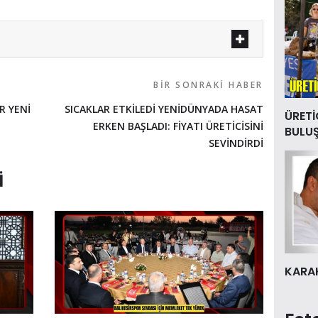
BIR SONRAKI HABER
R YENİ
SICAKLAR ETKİLEDİ YENİDÜNYADA HASAT
ÜRETİ
ERKEN BAŞLADI: FİYATI ÜRETİCİSİNİ
BULU
SEVİNDİRDİ
I
KARAK