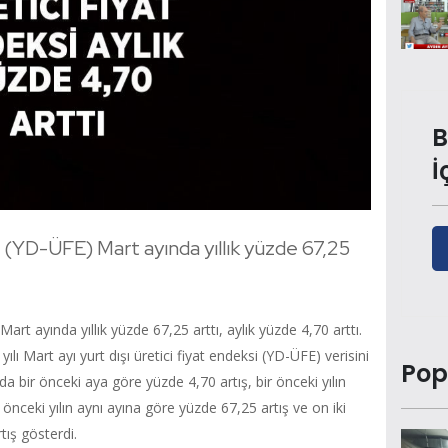
B
İ
si (YD-ÜFE) Mart ayında yıllık yüzde 67,25
Mart ayında yıllık yüzde 67,25 arttı, aylık yüzde 4,70 arttı.
ılı Mart ayı yurt dışı üretici fiyat endeksi (YD-ÜFE) verisini
Pop
 bir önceki aya göre yüzde 4,70 artış, bir önceki yılın
 önceki yılın aynı ayına göre yüzde 67,25 artış ve on iki
tış gösterdi.