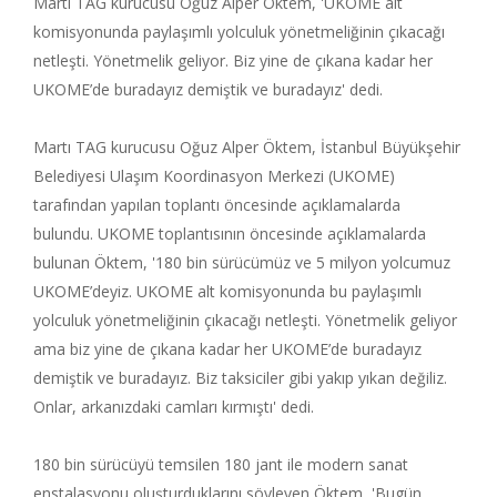
Martı TAG kurucusu Oğuz Alper Öktem, 'UKOME alt
komisyonunda paylaşımlı yolculuk yönetmeliğinin çıkacağı
netleşti. Yönetmelik geliyor. Biz yine de çıkana kadar her
UKOME’de buradayız demiştik ve buradayız' dedi.
Martı TAG kurucusu Oğuz Alper Öktem, İstanbul Büyükşehir
Belediyesi Ulaşım Koordinasyon Merkezi (UKOME)
tarafından yapılan toplantı öncesinde açıklamalarda
bulundu. UKOME toplantısının öncesinde açıklamalarda
bulunan Öktem, '180 bin sürücümüz ve 5 milyon yolcumuz
UKOME’deyiz. UKOME alt komisyonunda bu paylaşımlı
yolculuk yönetmeliğinin çıkacağı netleşti. Yönetmelik geliyor
ama biz yine de çıkana kadar her UKOME’de buradayız
demiştik ve buradayız. Biz taksiciler gibi yakıp yıkan değiliz.
Onlar, arkanızdaki camları kırmıştı' dedi.
180 bin sürücüyü temsilen 180 jant ile modern sanat
enstalasyonu oluşturduklarını söyleyen Öktem, 'Bugün