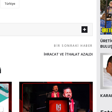
Türkiye
ÜRETİ
BIR SONRAKI HABER
BULU
İHRACAT VE İTHALAT AZALDI
I
KARAK