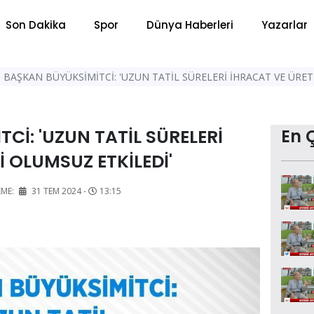
Son Dakika
Spor
Dünya Haberleri
Yazarlar
BAŞKAN BÜYÜKSİMİTCİ: 'UZUN TATİL SÜRELERİ İHRACAT VE ÜRET
Cİ: 'UZUN TATİL SÜRELERİ
En 
 OLUMSUZ ETKİLEDİ'
EME:
31 TEM 2024 -
13:15