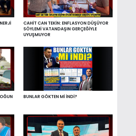
NERJİ
CAHİT CAN TEKİN: ENFLASYON DÜŞÜYOR
SÖYLEMİ VATANDAŞIN GERÇEĞİYLE
UYUŞMUYOR
YOĞUN
BUNLAR GÖKTEN Mİ İNDİ?