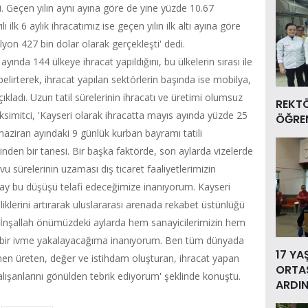
i. Geçen yılın aynı ayına göre de yine yüzde 10.67
ilk 6 aylık ihracatımız ise geçen yılın ilk altı ayına göre
yon 427 bin dolar olarak gerçekleşti' dedi.
yında 144 ülkeye ihracat yapıldığını, bu ülkelerin sırası ile
lirterek, ihracat yapılan sektörlerin başında ise mobilya,
 açıkladı. Uzun tatil sürelerinin ihracatı ve üretimi olumsuz
REKT
simitci, 'Kayseri olarak ihracatta mayıs ayında yüzde 25
ÖĞREN
 haziran ayındaki 9 günlük kurban bayramı tatili
nden bir tanesi. Bir başka faktörde, son aylarda vizelerde
u sürelerinin uzaması dış ticaret faaliyetlerimizin
ay bu düşüşü telafi edeceğimize inanıyorum. Kayseri
iklerini artırarak uluslararası arenada rekabet üstünlüğü
z. İnşallah önümüzdeki aylarda hem sanayicilerimizin hem
iyi bir ivme yakalayacağıma inanıyorum. Ben tüm dünyada
17 YA
en üreten, değer ve istihdam oluşturan, ihracat yapan
ORTAS
çalışanlarını gönülden tebrik ediyorum' şeklinde konuştu.
ARDIN