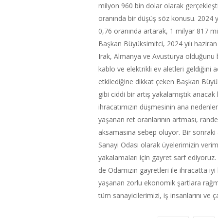
milyon 960 bin dolar olarak gerçekleşt
oranında bir düşüş söz konusu. 2024 yılı 
0,76 oranında artarak, 1 milyar 817 mil
Başkan Büyüksimitci, 2024 yılı haziran a
Irak, Almanya ve Avusturya olduğunu be
kablo ve elektrikli ev aletleri geldiğini
etkilediğine dikkat çeken Başkan Büyük
gibi ciddi bir artış yakalamıştık anacak
ihracatımızın düşmesinin ana nedenleri
yaşanan ret oranlarının artması, randev
aksamasına sebep oluyor. Bir sonraki 
Sanayi Odası olarak üyelerimizin veriml
yakalamaları için gayret sarf ediyoru
de Odamızın gayretleri ile ihracatta 
yaşanan zorlu ekonomik şartlara rağm
tüm sanayicilerimizi, iş insanlarını ve 