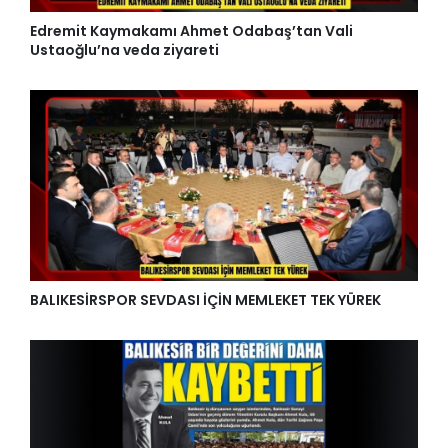
Edremit Kaymakamı Ahmet Odabaş’tan Vali
Ustaoğlu’na veda ziyareti
BALIKESİRSPOR SEVDASI İÇİN MEMLEKET TEK YÜREK