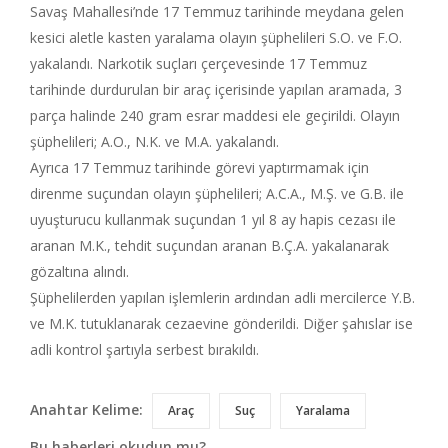
Savaş Mahallesi’nde 17 Temmuz tarihinde meydana gelen
kesici aletle kasten yaralama olayın şüphelileri S.O. ve F.O.
yakalandı. Narkotik suçları çerçevesinde 17 Temmuz
tarihinde durdurulan bir araç içerisinde yapılan aramada, 3
parça halinde 240 gram esrar maddesi ele geçirildi. Olayın
şüphelileri; A.O., N.K. ve M.A. yakalandı.
Ayrıca 17 Temmuz tarihinde görevi yaptırmamak için
direnme suçundan olayın şüphelileri; A.C.A., M.Ş. ve G.B. ile
uyuşturucu kullanmak suçundan 1 yıl 8 ay hapis cezası ile
aranan M.K., tehdit suçundan aranan B.Ç.A. yakalanarak
gözaltına alındı.
Şüphelilerden yapılan işlemlerin ardından adli mercilerce Y.B.
ve M.K. tutuklanarak cezaevine gönderildi. Diğer şahıslar ise
adli kontrol şartıyla serbest bırakıldı.
Anahtar Kelime:
Araç
Suç
Yaralama
Bu haberleri okudun mu?