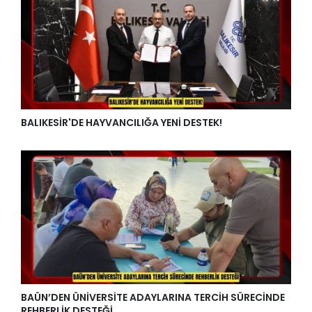
BALIKESİR'DE HAYVANCILIĞA YENİ DESTEK!
BAÜN’DEN ÜNİVERSİTE ADAYLARINA TERCİH SÜRECİNDE
REHBERLİK DESTEĞİ