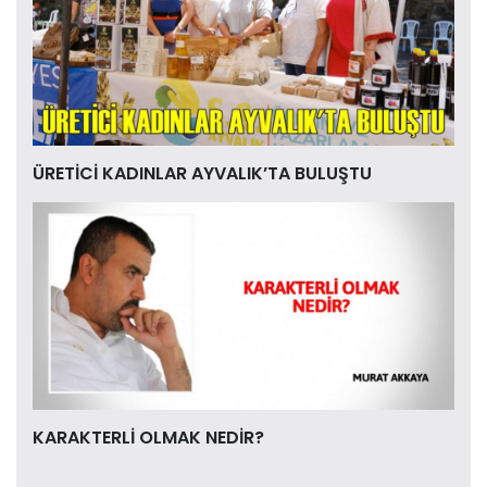
ÜRETİCİ KADINLAR AYVALIK’TA BULUŞTU
KARAKTERLİ OLMAK NEDİR?