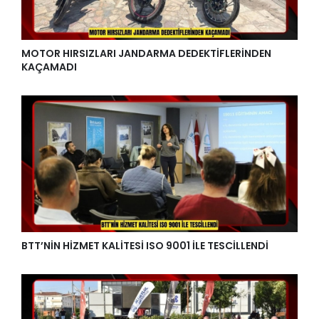
MOTOR HIRSIZLARI JANDARMA DEDEKTİFLERİNDEN
KAÇAMADI
BTT’NİN HİZMET KALİTESİ ISO 9001 İLE TESCİLLENDİ