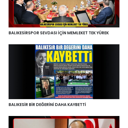
BALIKESİRSPOR SEVDASI İÇİN MEMLEKET TEK YÜREK
BALIKESİR BİR DEĞERİNİ DAHA KAYBETTİ