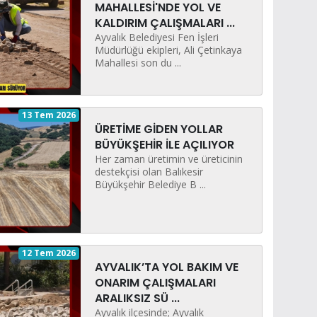
MAHALLESİ'NDE YOL VE
KALDIRIM ÇALIŞMALARI ...
Ayvalık Belediyesi Fen İşleri
Müdürlüğü ekipleri, Ali Çetinkaya
Mahallesi son du ...
13 Tem 2026
ÜRETİME GİDEN YOLLAR
BÜYÜKŞEHİR İLE AÇILIYOR
Her zaman üretimin ve üreticinin
destekçisi olan Balıkesir
Büyükşehir Belediye B ...
12 Tem 2026
AYVALIK’TA YOL BAKIM VE
ONARIM ÇALIŞMALARI
ARALIKSIZ SÜ ...
Ayvalık ilçesinde; Ayvalık