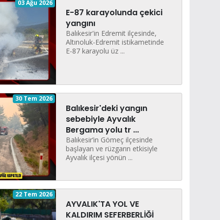
03 Ağu 2026
E-87 karayolunda çekici
yangını
Balıkesir'in Edremit ilçesinde,
Altınoluk-Edremit istikametinde
E-87 karayolu üz ...
30 Tem 2026
Balıkesir'deki yangın
sebebiyle Ayvalık
Bergama yolu tr ...
Balıkesir’in Gömeç ilçesinde
başlayan ve rüzgarın etkisiyle
Ayvalık ilçesi yönün ...
22 Tem 2026
AYVALIK'TA YOL VE
KALDIRIM SEFERBERLİĞİ